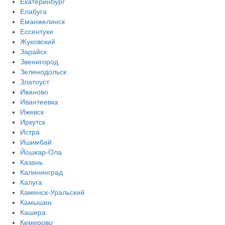
Екатеринбург
Елабуга
Еманжелинск
Ессентуки
Жуковский
Зарайск
Звенигород
Зеленодольск
Златоуст
Иваново
Ивантеевка
Ижевск
Иркутск
Истра
Ишимбай
Йошкар-Ола
Казань
Калининград
Калуга
Каменск-Уральский
Камышин
Кашира
Кемерово