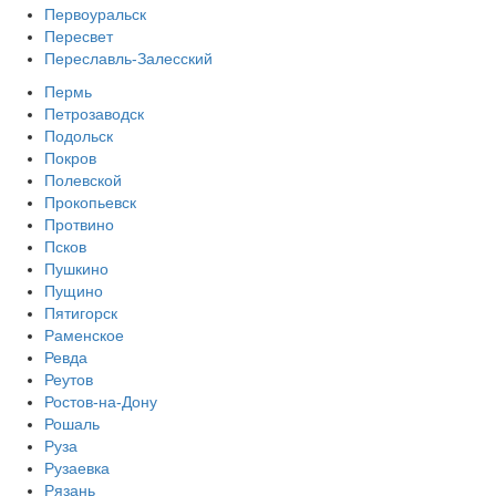
Первоуральск
Пересвет
Переславль-Залесский
Пермь
Петрозаводск
Подольск
Покров
Полевской
Прокопьевск
Протвино
Псков
Пушкино
Пущино
Пятигорск
Раменское
Ревда
Реутов
Ростов-на-Дону
Рошаль
Руза
Рузаевка
Рязань