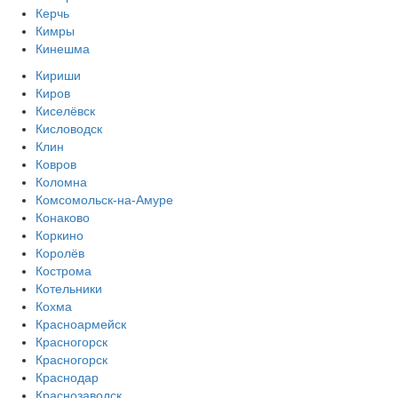
Керчь
Кимры
Кинешма
Кириши
Киров
Киселёвск
Кисловодск
Клин
Ковров
Коломна
Комсомольск-на-Амуре
Конаково
Коркино
Королёв
Кострома
Котельники
Кохма
Красноармейск
Красногорск
Красногорск
Краснодар
Краснозаводск