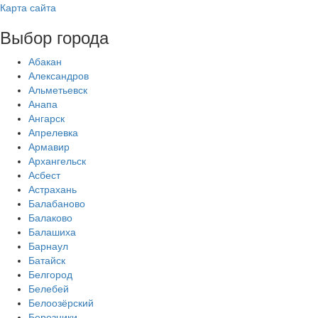
Карта сайта
Выбор города
Абакан
Александров
Альметьевск
Анапа
Ангарск
Апрелевка
Армавир
Архангельск
Асбест
Астрахань
Балабаново
Балаково
Балашиха
Барнаул
Батайск
Белгород
Белебей
Белоозёрский
Березники