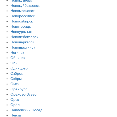
Новокузнецк
Новокуйбышевск
Новомосковск
Новороссийск
Новосибирск
Новотроицк
Новоуральск
Новочебоксарск
Новочеркасск
Новошахтинск
Ногинск
Обнинск
Обь
Одинцово
Озёрск
Озёры
Омск
Оренбург
Орехово-Зуево
Орск
Орёл
Павловский Посад
Пенза