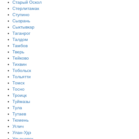
Старый Оскол
Стерлитамак
Ступино
Сызрань
Сыктывкар
Таганрог
Талдом
Тамбов
Тверь
Тейково
Тихвин
Тобольск
Тольятти
Томск
Тосно
Троицк
Туймазы
Тула
Тутаев
Тюмень
Углич
Улан-Удэ
Ульяновск