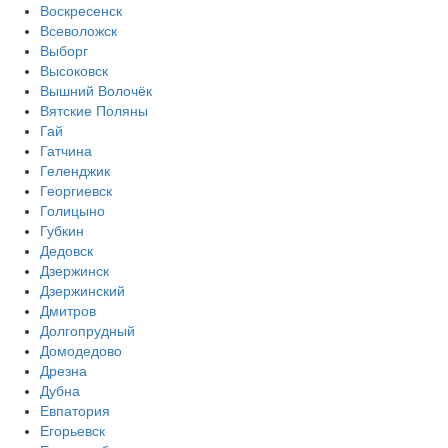
Воскресенск
Всеволожск
Выборг
Высоковск
Вышний Волочёк
Вятские Поляны
Гай
Гатчина
Геленджик
Георгиевск
Голицыно
Губкин
Дедовск
Дзержинск
Дзержинский
Дмитров
Долгопрудный
Домодедово
Дрезна
Дубна
Евпатория
Егорьевск