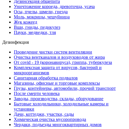
Дезинсекция общепита
Уничтожение короеда, древоточца, усача
Осы, пчелы, шмели, гнезда
Моль, мокрицы, чешуйница
Жук кожеед
Вши, гниды, педикулез
Пауки, медведки, тля
Дезинфекция
Проведение чистки систем вентиляции
Очистка вентканалов и воздуховодов от жира
От covid - 19 (коронавируса), гриппа, туберкулеза
Комплексная защита от вирусов, бактерий и
микроорганизмов
Санитарная обработка подвалов
Магазины, офисные и торговые комплексы
Грузы, контейнеры, автомобили, прочий транспорт
После смерти человека
Заводы, производства, склады, оборудование
Бытовые холодильники, холодильные камеры и
установки
Дачи, коттеджи, участки, сады
Химическая очистка мусоропровода
Чердаки, подъезды многоквартирных домов