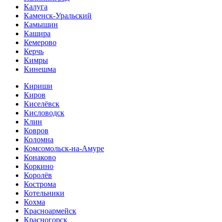
Калуга
Каменск-Уральский
Камышин
Кашира
Кемерово
Керчь
Кимры
Кинешма
Кириши
Киров
Киселёвск
Кисловодск
Клин
Ковров
Коломна
Комсомольск-на-Амуре
Конаково
Коркино
Королёв
Кострома
Котельники
Кохма
Красноармейск
Красногорск