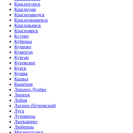
Красногорск
Краснодар
Краснозаводск
Краснознаменск
Краснокамск
Красноярск
Кстово
Кубинка
Кудрово
Кумертау
Курган
Куровское
Курск
Кушва
Кызыл
Кыштым
Ликино-Дулёво
Липецк
Лобня
Лосино-Петровский
Луга
Луховицы
Лыткарино
Люберцы
Магнитогорск