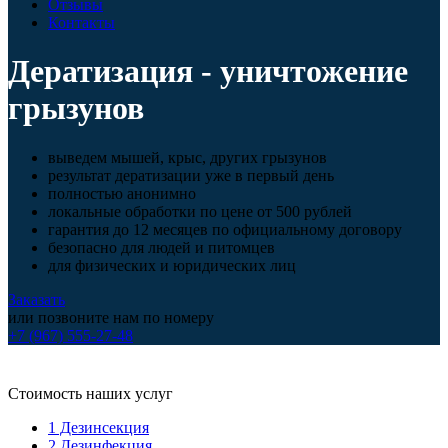
Отзывы
Контакты
Дератизация - уничтожение
грызунов
выведем мышей, крыс, других грызунов
результат дератизации уже в первый день
полностью анонимно
локальные обработки по цене от 500 рублей
гарантия до 12 месяцев по официальному договору
безопасно для людей и питомцев
для физических и юридических лиц
Заказать
или позвоните нам по номеру
+7 (967) 555-27-48
Стоимость наших услуг
1
Дезинсекция
2
Дезинфекция