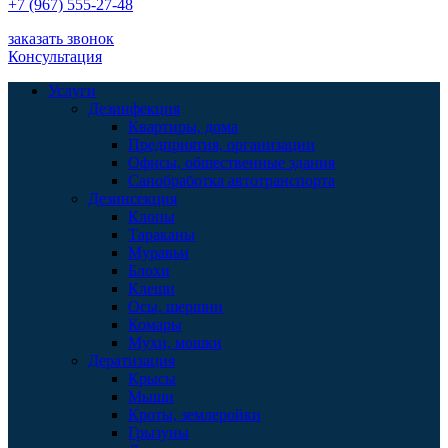
+7 (967) 555-27-48
заказать звонок
Консультация
Услуги
Дезинфекция
Квартиры, дома
Предприятия, организации
Офисы, общественные здания
Санобработка автотранспорта
Дезинсекция
Клопы
Тараканы
Муравьи
Блохи
Клещи
Осы, шершни
Комары
Мухи, мошки
Дератизация
Крысы
Мыши
Кроты, землеройки
Грызуны