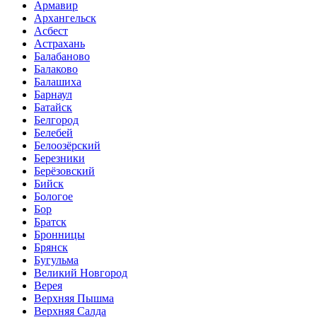
Армавир
Архангельск
Асбест
Астрахань
Балабаново
Балаково
Балашиха
Барнаул
Батайск
Белгород
Белебей
Белоозёрский
Березники
Берёзовский
Бийск
Бологое
Бор
Братск
Бронницы
Брянск
Бугульма
Великий Новгород
Верея
Верхняя Пышма
Верхняя Салда