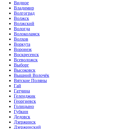
Видное
Владимир
Волгоград
Волжск
Волжский
Вологда
Волоколамск
Волхов
Воркута
Воронеж
Воскресенск
Всеволожск
Выборг
Высоковск
Вышний Волочёк
Вятские Поляны
Гай
Гатчина
Геленджик
Георгиевск
Голицыно
Губкин
Дедовск
Дзержинск
Дзержинский