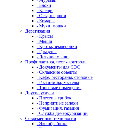
- Муравьи
- Блохи
- Клещи
- Осы, шершни
- Комары
- Мухи, мошки
Дератизация
- Крысы
- Мыши
- Кроты, землеройки
- Грызуны
- Летучие мыши
Профилактика, пест - контроль
- Документы для СЭС
- Складские объекты
- Кафе, рестораны, столовые
- Гостиницы, хостелы
- Торговые помещения
Другие услуги
- Плесень, грибок
- Неприятные запахи
- Фумигация, газация
- Служба демеркуризации
Современные технологии
- Эко обработка