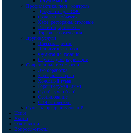
Летучие мыши
Профилактика, пест - контроль
Документы для СЭС
Складские объекты
Кафе, рестораны, столовые
Гостиницы, хостелы
Торговые помещения
Другие услуги
Плесень, грибок
Неприятные запахи
Фумигация, газация
Служба демеркуризации
Современные технологии
Эко обработка
Барьерная защита
Холодный туман
Горячий туман (дым)
Сухой туман (пар)
Озонирование
СВЧ от плесени
Сушка квартир, помещений
Цены
Акции
О компании
Вопросы-ответы