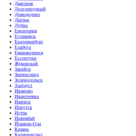
Дмитров
Долгопрудный
Домодедово
Дрезна
Дубна
Евпатория
Егорьевск
Екатеринбург
Елабуга
Еманжелинск
Ессентуки
Жуковский
Зарайск
Звенигород
Зеленодольск
Златоуст
Иваново
Ивантеевка
Ижевск
Иркутск
Истра
Ишимбай
Йошкар-Ола
Казань
Калининград